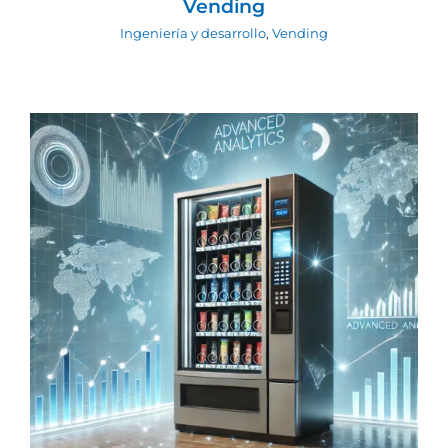
Vending
Ingeniería y desarrollo
,
Vending
Revolucionando el Vending con
Análisis de Datos: Aplicaciones
Prácticas y Casos de Éxito
Ingeniería y desarrollo
Telemetría
Vending