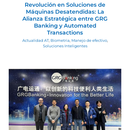
Revolución en Soluciones de
Máquinas Desatendidas: La
Alianza Estratégica entre GRG
Banking y Automated
Transactions
Actualidad AT
,
Biometria
,
Manejo de efectivo
,
Soluciones Inteligentes
Automated Transactions y GRG
Banking: Innovación y Liderazgo en la
Industria Financiera
Actualidad AT
Ingeniería y desarrollo
Manejo de
efectivo
Soluciones Inteligentes