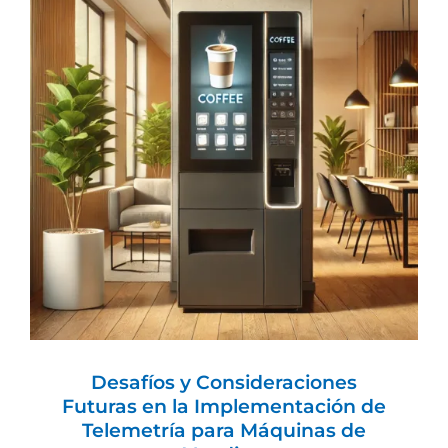
Desafíos y Consideraciones Futuras en
la Implementación de Telemetría para
Máquinas de Vending
Ingeniería y desarrollo
Vending
Desafíos y Consideraciones
Futuras en la Implementación de
Telemetría para Máquinas de