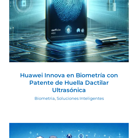
Huawei Innova en Biometría con
Patente de Huella Dactilar Ultrasónica
Biometria
Soluciones Inteligentes
Huawei Innova en Biometría con
Patente de Huella Dactilar
Ultrasónica
Biometria
,
Soluciones Inteligentes