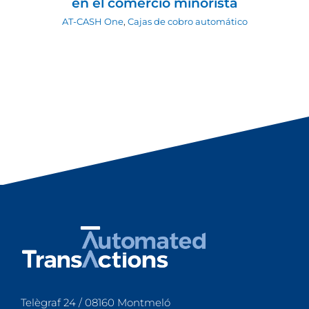
en el comercio minorista
AT-CASH One
,
Cajas de cobro automático
Telègraf 24 / 08160 Montmeló