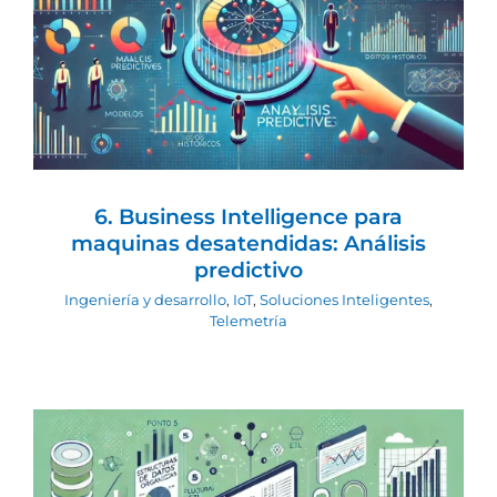
6. Business Intelligence para maquinas
desatendidas: Análisis predictivo
Ingeniería y desarrollo
IoT
Soluciones
Inteligentes
Telemetría
6. Business Intelligence para
maquinas desatendidas: Análisis
predictivo
Ingeniería y desarrollo
,
IoT
,
Soluciones Inteligentes
,
Telemetría