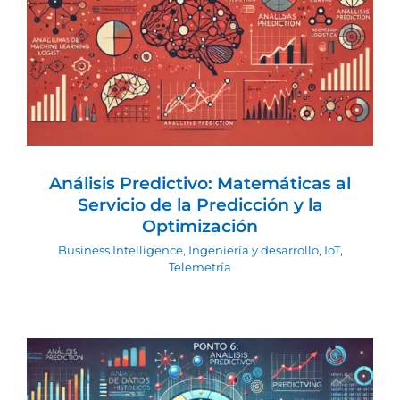
Análisis Predictivo: Matemáticas al
Servicio de la Predicción y la
Optimización
Business Intelligence
Ingeniería y desarrollo
IoT
Telemetría
Análisis Predictivo: Matemáticas al
Servicio de la Predicción y la
Optimización
Business Intelligence
,
Ingeniería y desarrollo
,
IoT
,
Telemetría