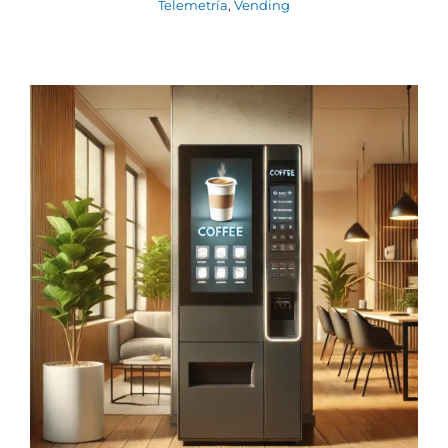
Telemetría
,
Vending
Desafíos y Consideraciones Futuras en
la Implementación de Telemetría para
Máquinas de Vending
Ingeniería y desarrollo
Vending