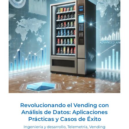
Revolucionando el Vending con
Análisis de Datos: Aplicaciones
Prácticas y Casos de Éxito
Ingeniería y desarrollo
Telemetría
Vending
Revolucionando el Vending con
Análisis de Datos: Aplicaciones
Prácticas y Casos de Éxito
Ingeniería y desarrollo
,
Telemetría
,
Vending