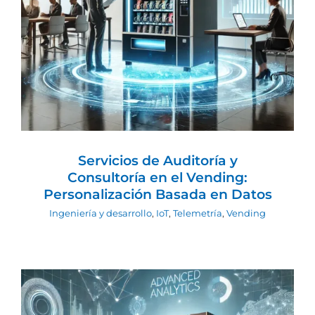
el Vending: Personalización Basada en
Datos
Ingeniería y desarrollo
IoT
Telemetría
Vending
Servicios de Auditoría y
Consultoría en el Vending:
Personalización Basada en Datos
Ingeniería y desarrollo
,
IoT
,
Telemetría
,
Vending