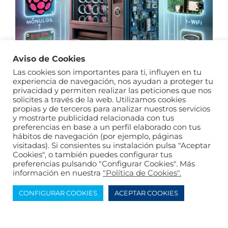
Soluciones de Telemetría para
Máquinas de Vending
Ingeniería y desarrollo
Telemetría
Aviso de Cookies
Las cookies son importantes para ti, influyen en tu
experiencia de navegación, nos ayudan a proteger tu
privacidad y permiten realizar las peticiones que nos
solicites a través de la web. Utilizamos cookies
propias y de terceros para analizar nuestros servicios
Claves para la Selección de
y mostrarte publicidad relacionada con tus
Componentes y Hardware en
preferencias en base a un perfil elaborado con tus
Soluciones de Telemetría para
hábitos de navegación (por ejemplo, páginas
visitadas). Si consientes su instalación pulsa "Aceptar
Máquinas de Vending
Cookies", o también puedes configurar tus
Ingeniería y desarrollo
,
Telemetría
preferencias pulsando "Configurar Cookies". Más
información en nuestra
"Política de Cookies".
CONFIGURAR COOKIES
ACEPTAR COOKIES