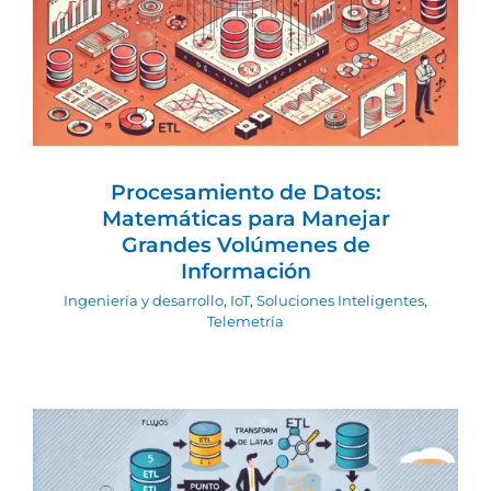
Procesamiento de Datos: Matemáticas
para Manejar Grandes Volúmenes de
Información
Ingeniería y desarrollo
IoT
Soluciones
Inteligentes
Telemetría
Procesamiento de Datos:
Matemáticas para Manejar
Grandes Volúmenes de
Información
Ingeniería y desarrollo
,
IoT
,
Soluciones Inteligentes
,
Telemetría