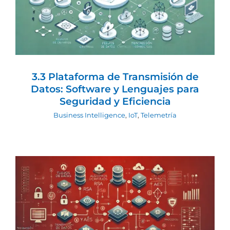
Datos: Software y Lenguajes para
Seguridad y Eficiencia
Business Intelligence
IoT
Telemetría
3.3 Plataforma de Transmisión de
Datos: Software y Lenguajes para
Seguridad y Eficiencia
Business Intelligence
,
IoT
,
Telemetría
3.2 Plataforma de Transmisión de
Datos: Matemáticas para Garantizar