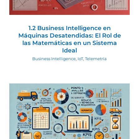
1.2 Business Intelligence en
Máquinas Desatendidas: El Rol de
las Matemáticas en un Sistema
Ideal
Business Intelligence
,
IoT
,
Telemetría
1.Business Intelligence para maquinas
desatendidas: Análisis y definición de
requerimientos
Business Intelligence
IoT
Telemetría