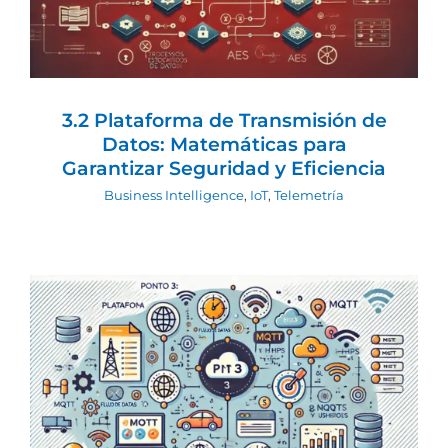
Seguridad y Eficiencia
Business Intelligence
IoT
Telemetría
3.2 Plataforma de Transmisión de
Datos: Matemáticas para
Garantizar Seguridad y Eficiencia
Business Intelligence
,
IoT
,
Telemetría
3. Business Intelligence para maquinas
desatendidas: Plataforma de
transmisión de datos
Business Intelligence
IoT
Telemetría