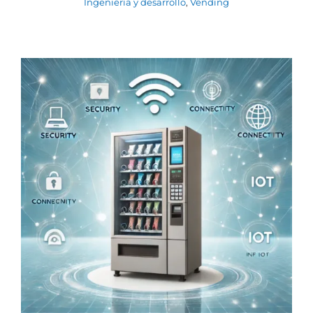
Ingeniería y desarrollo
,
Vending
Pagos Digitales en Vending:
Seguridad y Confianza en la Era de la
Conectividad
Ingeniería y desarrollo
IoT
Manejo de efectivo
Manejo sin efectivo
Vending