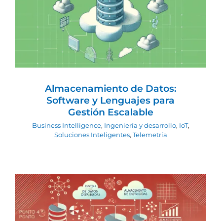
Almacenamiento de Datos: Software y
Lenguajes para Gestión Escalable
Business Intelligence
Ingeniería y desarrollo
IoT
Soluciones Inteligentes
Telemetría
Almacenamiento de Datos:
Software y Lenguajes para
Gestión Escalable
Business Intelligence
,
Ingeniería y desarrollo
,
IoT
,
Soluciones Inteligentes
,
Telemetría
Almacenamiento de Datos: