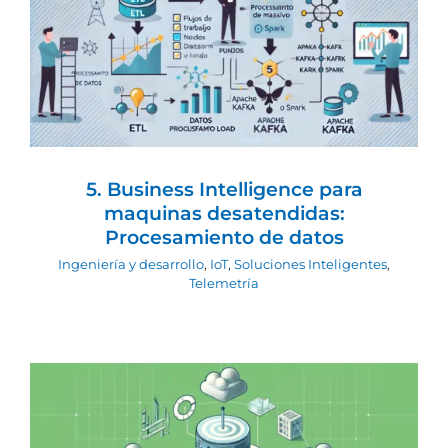
5. Business Intelligence para maquinas
desatendidas: Procesamiento de
datos
Ingeniería y desarrollo
IoT
Soluciones
Inteligentes
Telemetría
5. Business Intelligence para
maquinas desatendidas:
Procesamiento de datos
Ingeniería y desarrollo
,
IoT
,
Soluciones Inteligentes
,
Telemetría