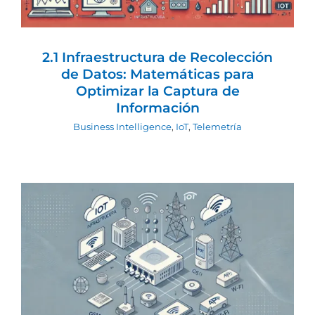
2.1 Infraestructura de Recolección
de Datos: Matemáticas para
Optimizar la Captura de
Información
Business Intelligence
,
IoT
,
Telemetría
2. Business Intelligence para maquinas
desatendidas: Infraestructura de
recolección de datos
Business Intelligence
IoT
Telemetría