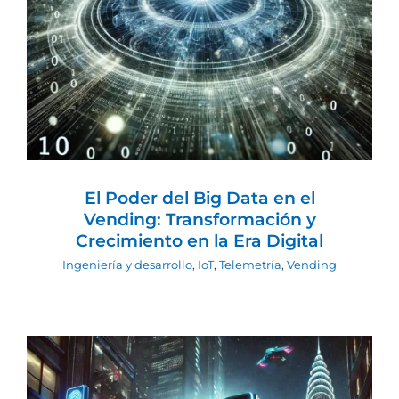
Era Digital
Ingeniería y desarrollo
IoT
Telemetría
Vending
El Poder del Big Data en el
Vending: Transformación y
Crecimiento en la Era Digital
Ingeniería y desarrollo
,
IoT
,
Telemetría
,
Vending