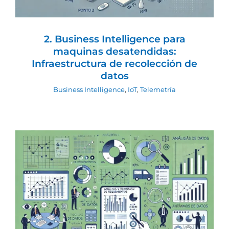
2. Business Intelligence para
maquinas desatendidas:
Infraestructura de recolección de
datos
Business Intelligence
,
IoT
,
Telemetría
1.3 Cómo el Software y los Lenguajes
de Programación Transforman el
Business Intelligence para Máquinas
Desatendidas
Business Intelligence
IoT
Telemetría