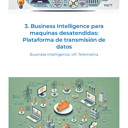
3. Business Intelligence para
maquinas desatendidas:
Plataforma de transmisión de
datos
Business Intelligence
,
IoT
,
Telemetría
2.3 Infraestructura de Recolección de
Datos: Software y Lenguajes para
Optimizar la Captura de Información
Business Intelligence
IoT
Telemetría