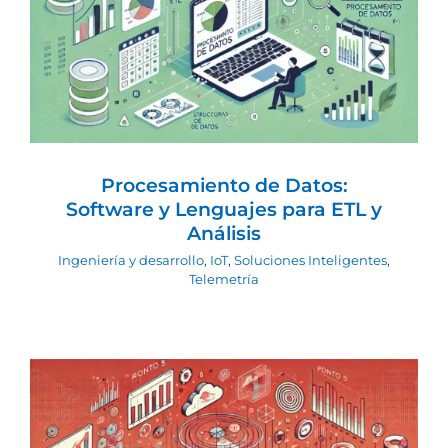
Procesamiento de Datos: Software y
Lenguajes para ETL y Análisis
Ingeniería y desarrollo
IoT
Soluciones
Inteligentes
Telemetría
Procesamiento de Datos:
Software y Lenguajes para ETL y
Análisis
Ingeniería y desarrollo
,
IoT
,
Soluciones Inteligentes
,
Telemetría