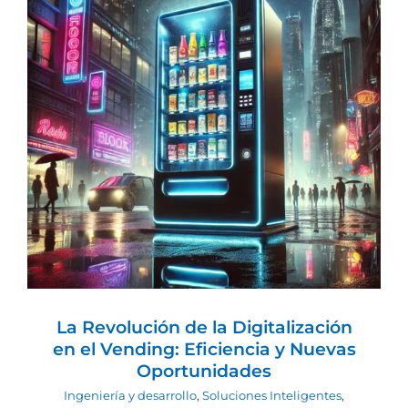
La Revolución de la Digitalización en
el Vending: Eficiencia y Nuevas
Oportunidades
Ingeniería y desarrollo
Soluciones Inteligentes
Telemetría
Vending
La Revolución de la Digitalización
en el Vending: Eficiencia y Nuevas
Oportunidades
Ingeniería y desarrollo
,
Soluciones Inteligentes
,