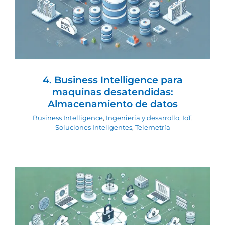
desatendidas: Almacenamiento de
datos
Business Intelligence
Ingeniería y desarrollo
IoT
Soluciones Inteligentes
Telemetría
4. Business Intelligence para
maquinas desatendidas:
Almacenamiento de datos
Business Intelligence
,
Ingeniería y desarrollo
,
IoT
,
Soluciones Inteligentes
,
Telemetría
3.3 Plataforma de Transmisión de