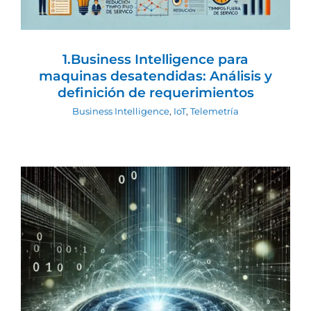
1.Business Intelligence para
maquinas desatendidas: Análisis y
definición de requerimientos
Business Intelligence
,
IoT
,
Telemetría
El Poder del Big Data en el Vending:
Transformación y Crecimiento en la