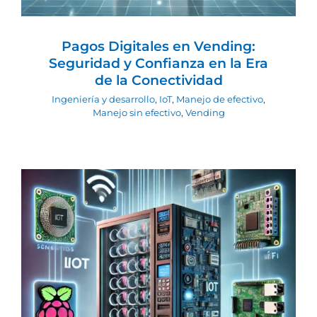
Pagos Digitales en Vending:
Seguridad y Confianza en la Era
de la Conectividad
Ingeniería y desarrollo
,
IoT
,
Manejo de efectivo
,
Manejo sin efectivo
,
Vending
Claves para la Selección de
Componentes y Hardware en