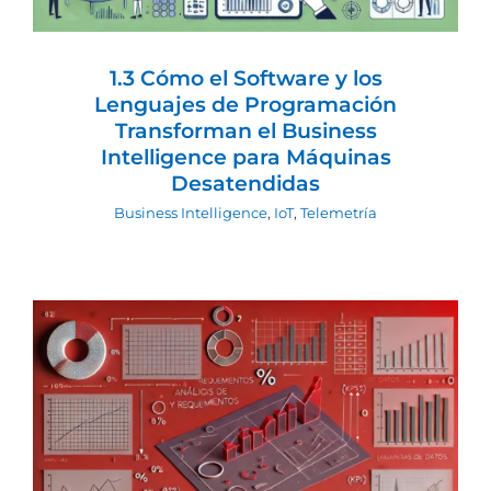
1.3 Cómo el Software y los
Lenguajes de Programación
Transforman el Business
Intelligence para Máquinas
Desatendidas
Business Intelligence
,
IoT
,
Telemetría
1.2 Business Intelligence en Máquinas
Desatendidas: El Rol de las
Matemáticas en un Sistema Ideal
Business Intelligence
IoT
Telemetría