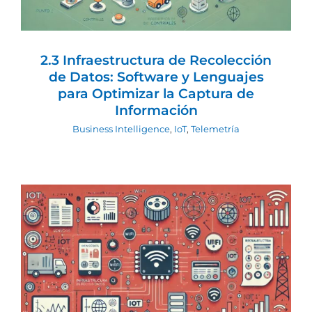
2.3 Infraestructura de Recolección
de Datos: Software y Lenguajes
para Optimizar la Captura de
Información
Business Intelligence
,
IoT
,
Telemetría
2.1 Infraestructura de Recolección de
Datos: Matemáticas para Optimizar la
Captura de Información
Business Intelligence
IoT
Telemetría