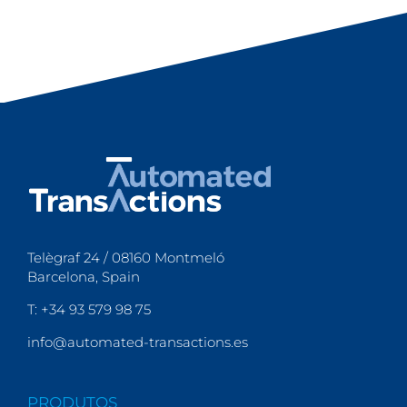
Telègraf 24 / 08160 Montmeló
Barcelona, Spain
T: +34 93 579 98 75
info@automated-transactions.es
PRODUTOS