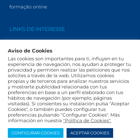
formação online
LINKS DE INTERESSE
Quem Somos
Aviso de Cookies
Actualidade
Las cookies son importantes para ti, influyen en tu
FAQs
experiencia de navegación, nos ayudan a proteger tu
privacidad y permiten realizar las peticiones que nos
solicites a través de la web. Utilizamos cookies
propias y de terceros para analizar nuestros servicios
y mostrarte publicidad relacionada con tus
preferencias en base a un perfil elaborado con tus
hábitos de navegación (por ejemplo, páginas
visitadas). Si consientes su instalación pulsa "Aceptar
Cookies", o también puedes configurar tus
preferencias pulsando "Configurar Cookies". Más
Política de privacidad
Aviso Legal
Política de
información en nuestra
"Política de Cookies".
cookies
CONFIGURAR COOKIES
ACEPTAR COOKIES
Diseño y desarrollo por
Telling