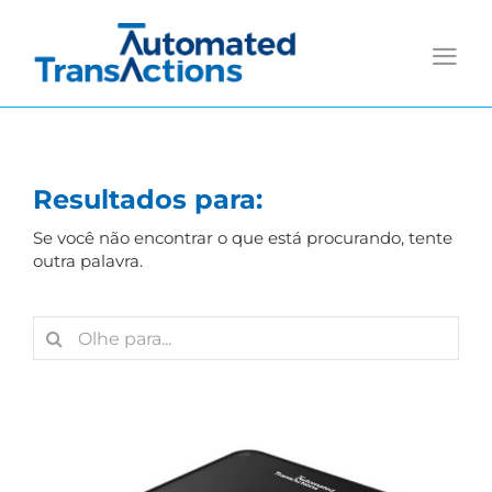
Skip
to
content
Resultados para:
Se você não encontrar o que está procurando, tente
outra palavra.
Search
for: