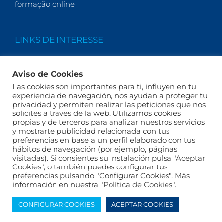
formação online
LINKS DE INTERESSE
Quem Somos
Aviso de Cookies
Actualidade
Las cookies son importantes para ti, influyen en tu
FAQs
experiencia de navegación, nos ayudan a proteger tu
privacidad y permiten realizar las peticiones que nos
solicites a través de la web. Utilizamos cookies
propias y de terceros para analizar nuestros servicios
y mostrarte publicidad relacionada con tus
preferencias en base a un perfil elaborado con tus
hábitos de navegación (por ejemplo, páginas
visitadas). Si consientes su instalación pulsa "Aceptar
Cookies", o también puedes configurar tus
preferencias pulsando "Configurar Cookies". Más
Política de privacidad
Aviso Legal
Política de
información en nuestra
"Política de Cookies".
cookies
CONFIGURAR COOKIES
ACEPTAR COOKIES
Diseño y desarrollo por
Telling