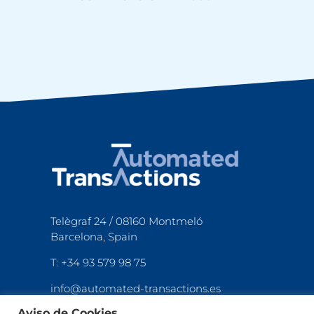
Telègraf 24 / 08160 Montmeló
Barcelona, Spain
T: +34 93 579 98 75
info@automated-transactions.es
Aviso de Cookies