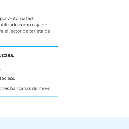
o por Automated
 utilizado como caja de
 el lector de tarjeta de
iUC285.
.
acless.
ones bancarias de móvil.