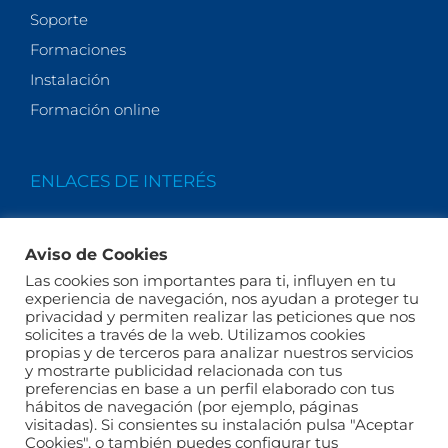
Soporte
Formaciones
Instalación
Formación online
ENLACES DE INTERÉS
Quiénes somos
Aviso de Cookies
Actualidad
Las cookies son importantes para ti, influyen en tu
Legales
experiencia de navegación, nos ayudan a proteger tu
privacidad y permiten realizar las peticiones que nos
Términos y condiciones
solicites a través de la web. Utilizamos cookies
FAQs
propias y de terceros para analizar nuestros servicios
y mostrarte publicidad relacionada con tus
preferencias en base a un perfil elaborado con tus
hábitos de navegación (por ejemplo, páginas
visitadas). Si consientes su instalación pulsa "Aceptar
Cookies", o también puedes configurar tus