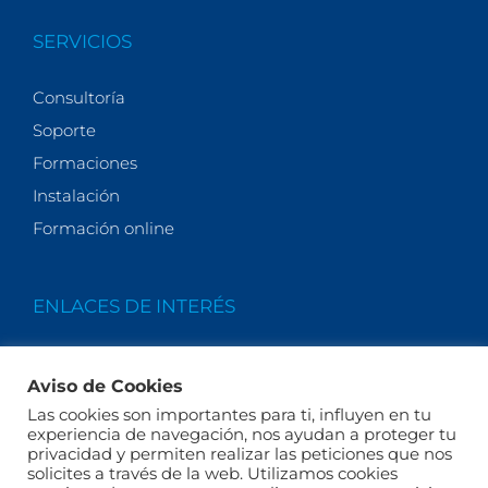
SERVICIOS
Consultoría
Soporte
Formaciones
Instalación
Formación online
ENLACES DE INTERÉS
Quiénes somos
Aviso de Cookies
Actualidad
Las cookies son importantes para ti, influyen en tu
Legales
experiencia de navegación, nos ayudan a proteger tu
privacidad y permiten realizar las peticiones que nos
Términos y condiciones
solicites a través de la web. Utilizamos cookies