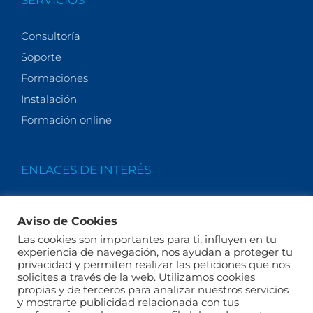
Consultoría
Soporte
Formaciones
Instalación
Formación online
ENLACES DE INTERÉS
Quiénes somos
Aviso de Cookies
Actualidad
Las cookies son importantes para ti, influyen en tu
Legales
experiencia de navegación, nos ayudan a proteger tu
privacidad y permiten realizar las peticiones que nos
Términos y condiciones
solicites a través de la web. Utilizamos cookies
FAQs
propias y de terceros para analizar nuestros servicios
y mostrarte publicidad relacionada con tus