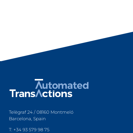
Telègraf 24 / 08160 Montmeló
Barcelona, Spain
T: +34 93 579 98 75