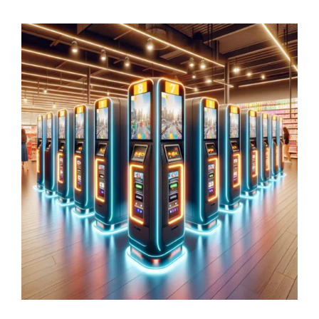
¡Adiós a las Colas! Cómo las Cajas de
Cobro Automático están
Revolucionando los Tiempos de
Espera en el Comercio Minorista
AT-CASH One