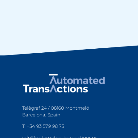
Telègraf 24 / 08160 Montmeló
Barcelona, Spain
T: +34 93 579 98 75
info@automated-transactions.es