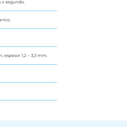
s x segundo.
ánico.
 espesor 1,2 – 3,3 mm.