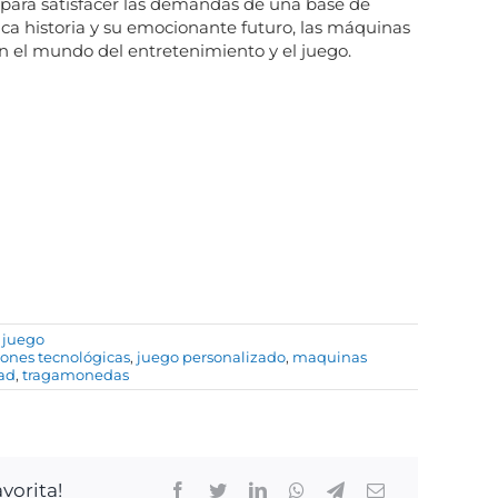
para satisfacer las demandas de una base de
ica historia y su emocionante futuro, las máquinas
 el mundo del entretenimiento y el juego.
 juego
ones tecnológicas
,
juego personalizado
,
maquinas
dad
,
tragamonedas
vorita!