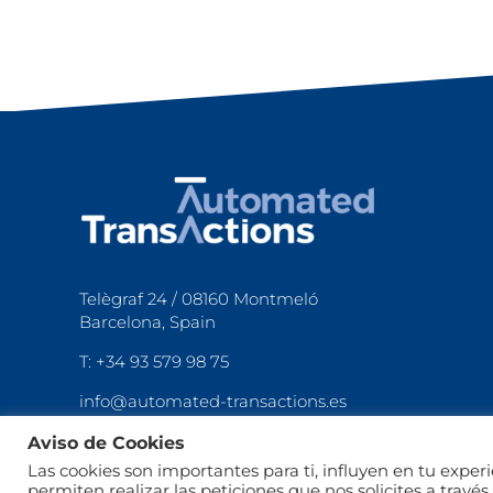
Telègraf 24 / 08160 Montmeló
Barcelona, Spain
T: +34 93 579 98 75
info@automated-transactions.es
Aviso de Cookies
Visita nuestra
STORE
Las cookies son importantes para ti, influyen en tu expe
permiten realizar las peticiones que nos solicites a travé