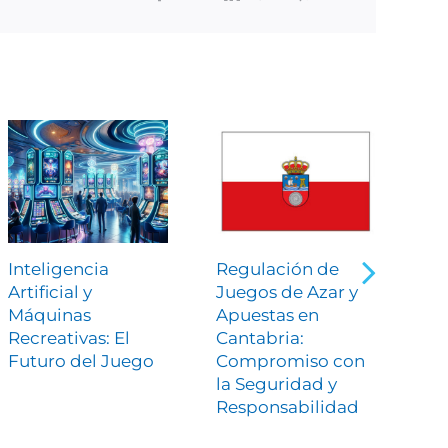
Inteligencia
Regulación de
Fa
Artificial y
Juegos de Azar y
Pr
Máquinas
Apuestas en
pr
Recreativas: El
Cantabria:
de
Futuro del Juego
Compromiso con
má
la Seguridad y
Responsabilidad