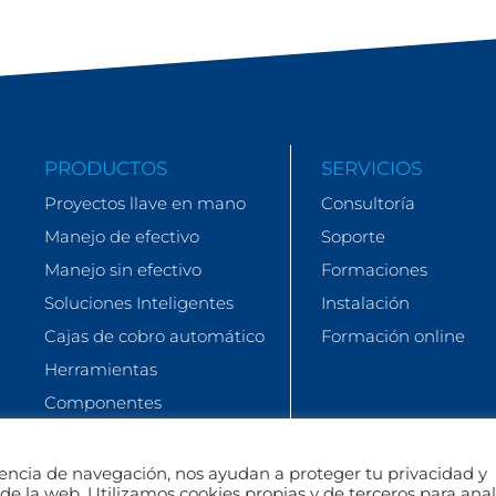
PRODUCTOS
SERVICIOS
Proyectos llave en mano
Consultoría
Manejo de efectivo
Soporte
Manejo sin efectivo
Formaciones
Soluciones Inteligentes
Instalación
Cajas de cobro automático
Formación online
Herramientas
Componentes
riencia de navegación, nos ayudan a proteger tu privacidad y
s de la web. Utilizamos cookies propias y de terceros para anal