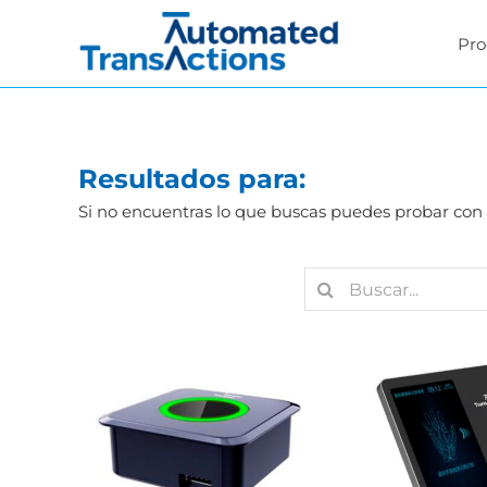
Saltar
al
Pro
contenido
Resultados para:
Si no encuentras lo que buscas puedes probar con 
Buscar:
Palm Vein I
Palm Vein Identity
Terminal A
Terminal AT-V002
Reconocimiento
Reconocimiento