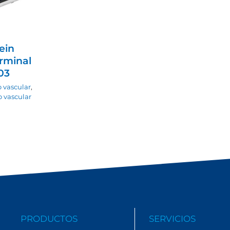
ein
erminal
03
 vascular
,
 vascular
PRODUCTOS
SERVICIOS