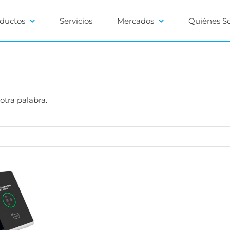
ductos
Servicios
Mercados
Quiénes S
otra palabra.
dentity
T-V003
 vascular
 vascular