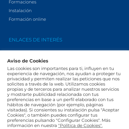
Formaciones
Instalación
Formación online
ENLACES DE INTERÉS
Quiénes somos
Aviso de Cookies
Actualidad
Las cookies son importantes para ti, influyen en tu
Legales
experiencia de navegación, nos ayudan a proteger tu
privacidad y permiten realizar las peticiones que nos
Términos y condiciones
solicites a través de la web. Utilizamos cookies
FAQs
propias y de terceros para analizar nuestros servicios
y mostrarte publicidad relacionada con tus
preferencias en base a un perfil elaborado con tus
hábitos de navegación (por ejemplo, páginas
visitadas). Si consientes su instalación pulsa "Aceptar
Cookies", o también puedes configurar tus
preferencias pulsando "Configurar Cookies". Más
Política de privacidad
Aviso Legal
Política de
información en nuestra
"Política de Cookies".
cookies