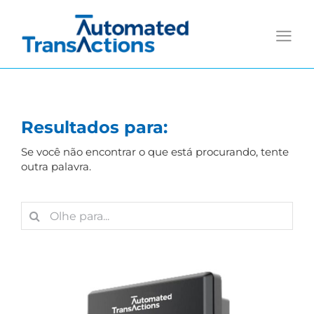
Skip
to
content
Resultados para:
Se você não encontrar o que está procurando, tente
outra palavra.
Search
for: