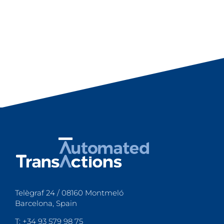
Telègraf 24 / 08160 Montmeló
Barcelona, Spain
T: +34 93 579 98 75